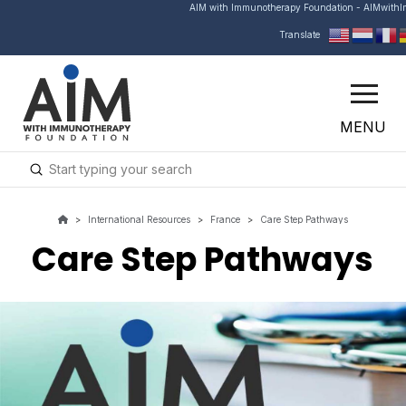
AIM with Immunotherapy Foundation - AIMwith
Translate
MENU
Submit
Search
>
International Resources
>
France
>
Care Step Pathways
Care Step Pathways