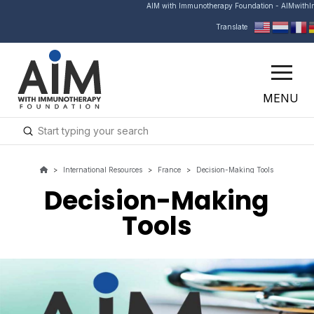
AIM with Immunotherapy Foundation - AIMwith
Translate
MENU
Submit
Search
>
International Resources
>
France
>
Decision-Making Tools
Decision-Making
Tools